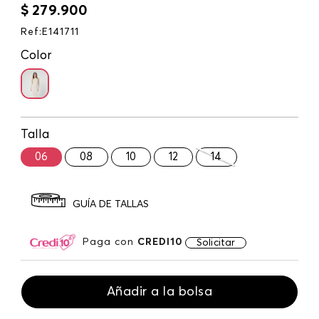
$
279
.
900
Ref
:
E141711
Color
Talla
06
08
10
12
14
GUÍA DE TALLAS
Paga con
CREDI10
Solicitar
Añadir a la bolsa