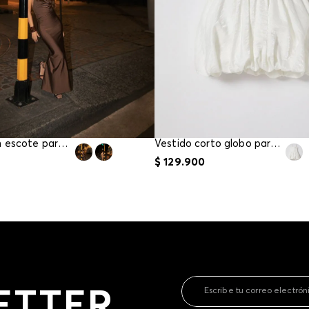
contact
te indi
program
acorda
Vestido con escote para mujer
Vestido corto globo para girl
$
129
.
900
ETTER