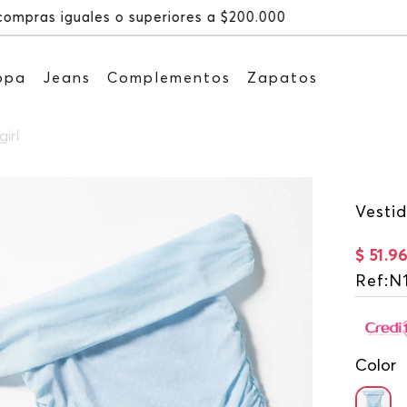
Recibe: 15%OFF su
opa
Jeans
Complementos
Zapatos
irl
Vestid
$
51
.
9
Ref
:
N
Color