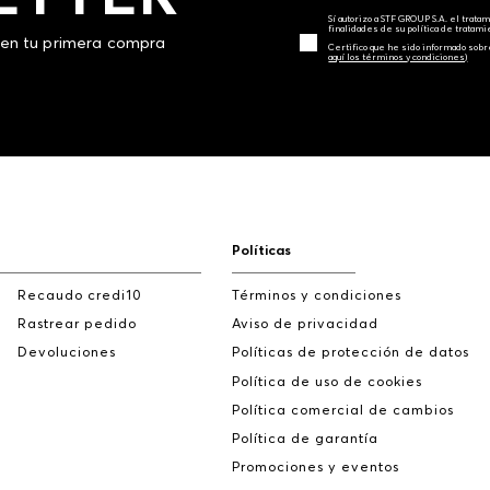
Sí autorizo a STF GROUP S.A. el trat
finalidades de su política de tratam
 en tu primera compra
Certifico que he sido informado sobr
aquí los términos y condiciones)
Políticas
Recaudo credi10
Términos y condiciones
Rastrear pedido
Aviso de privacidad
Devoluciones
Políticas de protección de datos
Política de uso de cookies
Política comercial de cambios
Política de garantía
Promociones y eventos