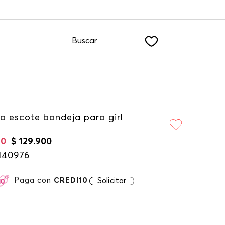
scribiéndote a nuestro NEWSLETTER
Buscar
o escote bandeja para girl
60
$
129
.
900
140976
Paga con
CREDI10
Solicitar