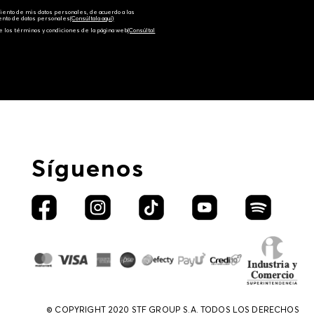
amiento de mis datos personales, de acuerdo a las
iento de datos personales‎
(Consúltala aquí)
e los términos y condiciones de la página web‎
(Consúltal
Síguenos
© COPYRIGHT 2020 STF GROUP S.A. TODOS LOS DERECHOS