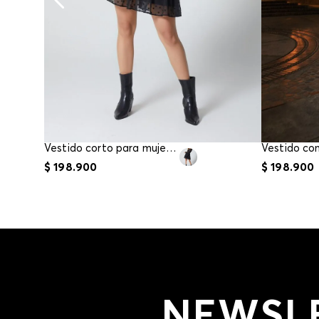
Vestido corto para mujer boleros
$
198
.
900
$
198
.
900
NEWSL