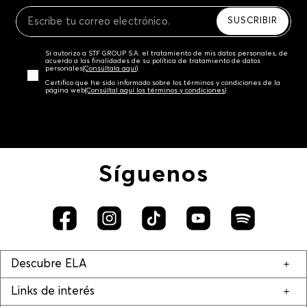
Recuerda que para el trámite del envío deberás
contactarte con un agente de servicio al cliente
SUSCRIBIR
quien te indicará los pasos a seguir y posteriormente
programará la recogida del producto en la dirección
Sí autorizo a STF GROUP S.A. el tratamiento de mis datos personales, de
acordada.
acuerdo a las finalidades de su política de tratamiento de datos
personales‎
(Consúltala aquí)
Certifico que he sido informado sobre los términos y condiciones de la
página web‎
(Consúltal aquí los términos y condiciones)
Síguenos
Descubre ELA
Links de interés