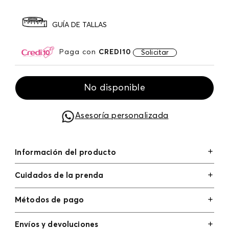
GUÍA DE TALLAS
Paga con
CREDI10
Solicitar
No disponible
Asesoría personalizada
Información del producto
Cuidados de la prenda
Métodos de pago
Tarjetas de crédito: Visa, Dinners, Master Card y
Envíos y devoluciones