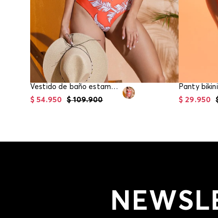
Vestido de baño estampado para mujer
Panty bikin
$
54
.
950
$
109
.
900
$
29
.
950
NEWSL