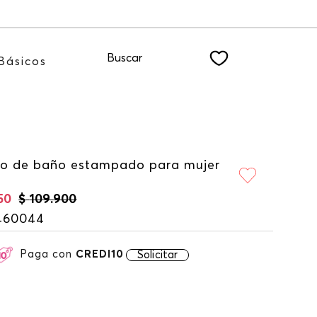
TER
Buscar
Básicos
do de baño estampado para mujer
50
$
109
.
900
460044
Paga con
CREDI10
Solicitar