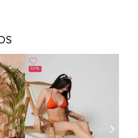
OS
50%
30%