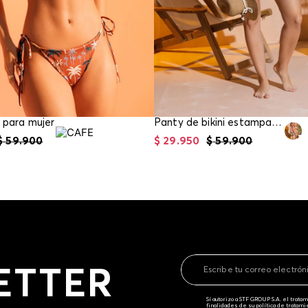
i para mujer
Panty de bikini estampado para mujer
$
59
.
900
$
29
.
950
$
59
.
900
ETTER
Sí autorizo a STF GROUP S.A. el trat
finalidades de su política de tratam