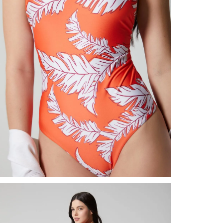
nuestr
Otros: 
En cual
tiendas
factura
luego 
(consul
nuestr
(15) dí
Devolu
N
utiliz
pedido 
embarg
adecua
se vea
transpo
del pr
llegas
product
asumido
Recuer