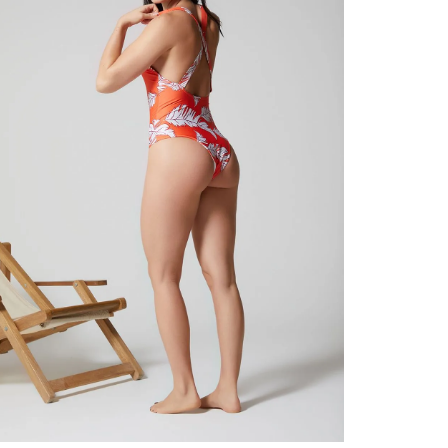
contact
te indi
program
acorda