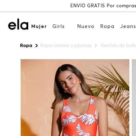
Mujer
Girls
Nuevo
Ropa
Jean
Ropa
Ropa interior y pijamas
Vestido de bañ