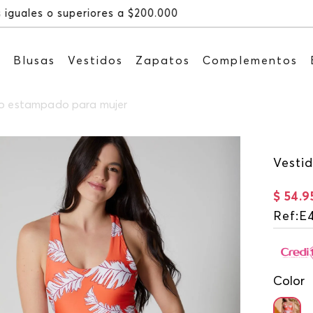
Recibe: 15%OFF suscribiéndote a nuestro NEWSLET
s
Blusas
Vestidos
Zapatos
Complementos
o estampado para mujer
Vesti
$
54
.
9
Ref
:
E
Color