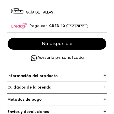
GUÍA DE TALLAS
Paga con
CREDI10
Solicitar
No disponible
Asesoría personalizada
Información del producto
Cuidados de la prenda
Métodos de pago
Tarjetas de crédito: Visa, Dinners, Master Card y
Envíos y devoluciones