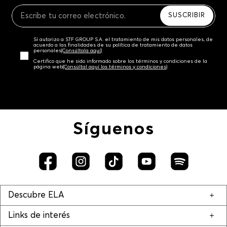
Recuerda que para el trámite del envío deberás
contactarte con un agente de servicio al cliente
SUSCRIBIR
quien te indicará los pasos a seguir y posteriormente
programará la recogida del producto en la dirección
Sí autorizo a STF GROUP S.A. el tratamiento de mis datos personales, de
acordada.
acuerdo a las finalidades de su política de tratamiento de datos
personales‎
(Consúltala aquí)
Certifico que he sido informado sobre los términos y condiciones de la
página web‎
(Consúltal aquí los términos y condiciones)
Síguenos
Descubre ELA
Links de interés