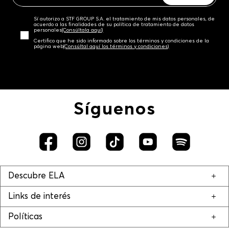
Sí autorizo a STF GROUP S.A. el tratamiento de mis datos personales, de
acuerdo a las finalidades de su política de tratamiento de datos
personales‎
(Consúltala aquí)
Certifico que he sido informado sobre los términos y condiciones de la
página web‎
(Consúltal aquí los términos y condiciones)
Síguenos
Descubre ELA
Links de interés
Políticas