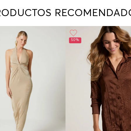
contact
te indi
RODUCTOS RECOMENDAD
program
acorda
50%