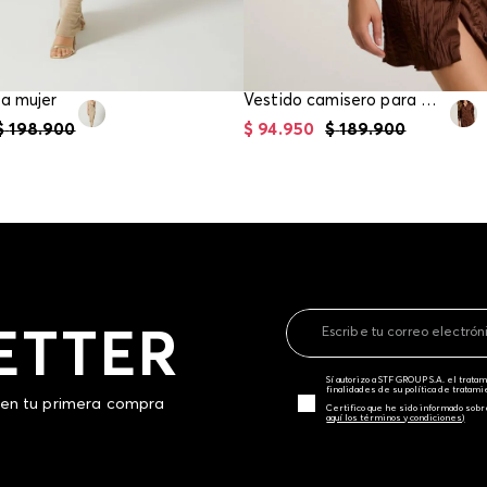
ra mujer
Vestido camisero para mujer
$
198
.
900
$
94
.
950
$
189
.
900
ETTER
Sí autorizo a STF GROUP S.A. el trat
finalidades de su política de tratam
 en tu primera compra
Certifico que he sido informado sobr
aquí los términos y condiciones)