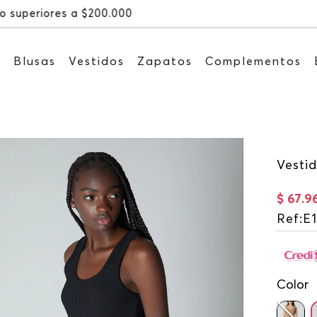
Recibe: 15%OFF suscribiéndote a
s
Blusas
Vestidos
Zapatos
Complementos
Vestid
$
67
.
9
Ref
:
E
Color