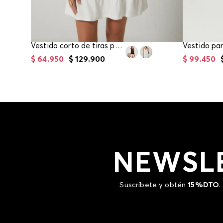
Vestido corto de tiras para mujer
Vestido pa
$
64
.
950
$
129
.
900
$
99
.
450
NEWSL
Suscríbete y obtén
15%DTO
.