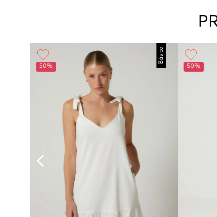
P
Básico
50%
50%