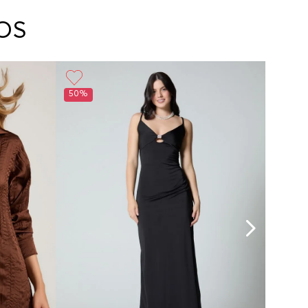
arte con un agente de servicio al cliente quien
cará los pasos a seguir y posteriormente
OS
ará la recogida del producto en la dirección
da.
50%
30%