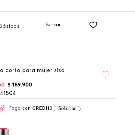
 nuestro NEWSLETTER
Buscar
Básicos
o corto para mujer sisa
60
$
169
.
900
141504
Paga con
CREDI10
Solicitar