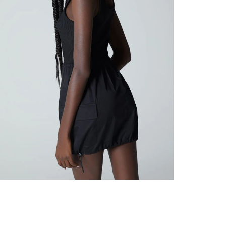
nuestr
Otros: 
En cual
tiendas
factura
luego 
(consul
nuestr
N
(15) dí
Devolu
utiliz
pedido 
embarg
adecua
se vea
transpo
del pr
llegas
product
asumido
Recuer