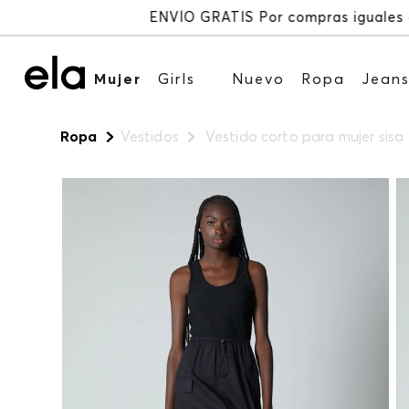
Mujer
Girls
Nuevo
Ropa
Jean
Ropa
Vestidos
Vestido corto para mujer sisa