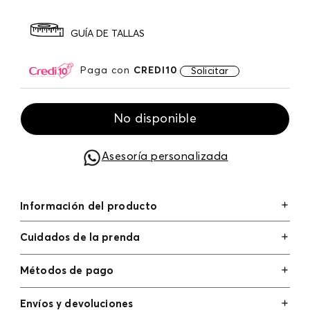
GUÍA DE TALLAS
Paga con
CREDI10
Solicitar
No disponible
Asesoría personalizada
Información del producto
Cuidados de la prenda
Métodos de pago
Tarjetas de crédito: Visa, Dinners, Master Card y
Envíos y devoluciones