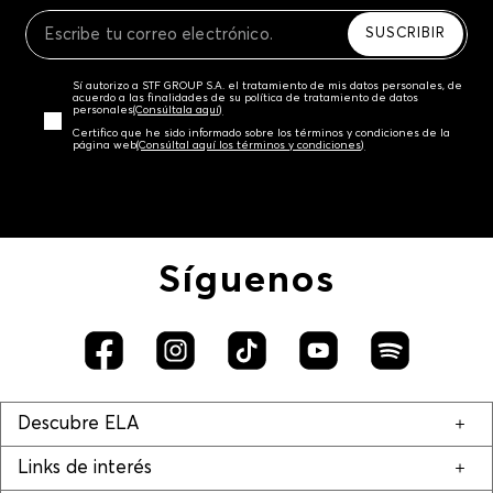
Recuerda que para el trámite del envío deberás
contactarte con un agente de servicio al cliente
SUSCRIBIR
quien te indicará los pasos a seguir y posteriormente
programará la recogida del producto en la dirección
Sí autorizo a STF GROUP S.A. el tratamiento de mis datos personales, de
acordada.
acuerdo a las finalidades de su política de tratamiento de datos
personales‎
(Consúltala aquí)
Certifico que he sido informado sobre los términos y condiciones de la
página web‎
(Consúltal aquí los términos y condiciones)
Síguenos
Descubre ELA
Links de interés