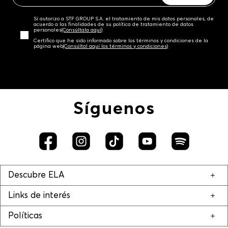
Sí autorizo a STF GROUP S.A. el tratamiento de mis datos personales, de
acuerdo a las finalidades de su política de tratamiento de datos
personales‎
(Consúltala aquí)
Certifico que he sido informado sobre los términos y condiciones de la
página web‎
(Consúltal aquí los términos y condiciones)
Síguenos
Descubre ELA
Links de interés
Políticas