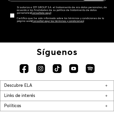
Sí autorizo a STF GROUP S.A. el tratamiento de mis datos personales, de
acuerdo a las finalidades de su política de tratamiento de datos
personales‎
(Consúltala aquí)
Certifico que he sido informado sobre los términos y condiciones de la
página web‎
(Consúltal aquí los términos y condiciones)
Síguenos
Descubre ELA
Links de interés
Políticas