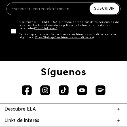
Recuerda que para el trámite del envío deberás
contactarte con un agente de servicio al cliente
SUSCRIBIR
quien te indicará los pasos a seguir y posteriormente
programará la recogida del producto en la dirección
Sí autorizo a STF GROUP S.A. el tratamiento de mis datos personales, de
acordada.
acuerdo a las finalidades de su política de tratamiento de datos
personales‎
(Consúltala aquí)
Certifico que he sido informado sobre los términos y condiciones de la
página web‎
(Consúltal aquí los términos y condiciones)
Síguenos
Descubre ELA
Links de interés