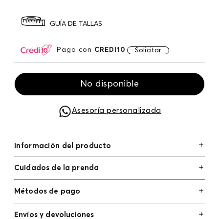
GUÍA DE TALLAS
Paga con
CREDI10
Solicitar
No disponible
Asesoría personalizada
Información del producto
Cuidados de la prenda
Métodos de pago
Tarjetas de crédito: Visa, Dinners, Master Card y
Envíos y devoluciones