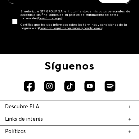
Sí autorizo a STF GROUP S.A. el tratamiento de mis datos personales, de
acuerdo a las finalidades de su política de tratamiento de datos
personales‎
(Consúltala aquí)
Certifico que he sido informado sobre los términos y condiciones de la
página web‎
(Consúltal aquí los términos y condiciones)
Síguenos
Descubre ELA
Links de interés
Políticas