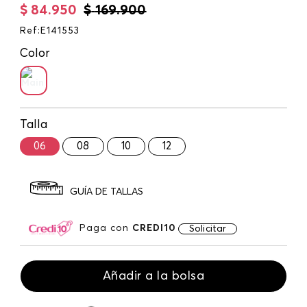
$
84
.
950
$
169
.
900
Ref
:
E141553
Color
Talla
06
08
10
12
GUÍA DE TALLAS
Paga con
CREDI10
Solicitar
Añadir a la bolsa