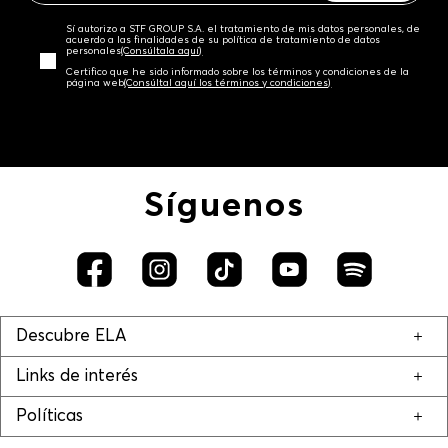
Sí autorizo a STF GROUP S.A. el tratamiento de mis datos personales, de
acuerdo a las finalidades de su política de tratamiento de datos
personales‎
(Consúltala aquí)
Certifico que he sido informado sobre los términos y condiciones de la
página web‎
(Consúltal aquí los términos y condiciones)
Síguenos
Descubre ELA
Links de interés
Políticas