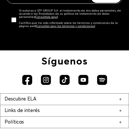
Sí autorizo a STF GROUP S.A. el tratamiento de mis datos personales, de
acuerdo a las finalidades de su política de tratamiento de datos
personales‎
(Consúltala aquí)
Certifico que he sido informado sobre los términos y condiciones de la
página web‎
(Consúltal aquí los términos y condiciones)
Síguenos
Descubre ELA
Links de interés
Políticas