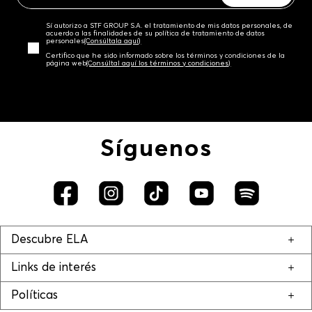
Sí autorizo a STF GROUP S.A. el tratamiento de mis datos personales, de
acuerdo a las finalidades de su política de tratamiento de datos
personales‎
(Consúltala aquí)
Certifico que he sido informado sobre los términos y condiciones de la
página web‎
(Consúltal aquí los términos y condiciones)
Síguenos
Descubre ELA
Links de interés
Políticas