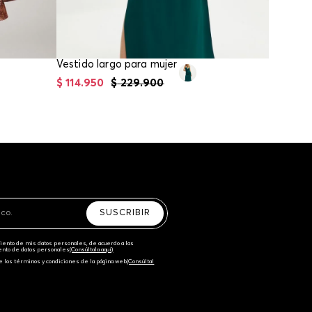
Vestido largo para mujer
$
114
.
950
$
229
.
900
$
64
.
95
SUSCRIBIR
amiento de mis datos personales, de acuerdo a las
iento de datos personales‎
(Consúltala aquí)
e los términos y condiciones de la página web‎
(Consúltal