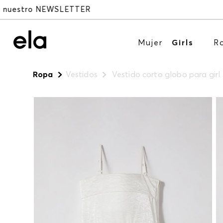
Mujer
Girls
R
Ropa
Vestidos
Vestido corto globo para girl