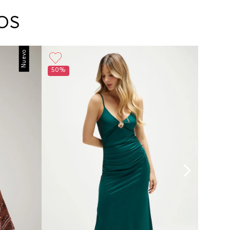
arte con un agente de servicio al cliente quien
cará los pasos a seguir y posteriormente
OS
ará la recogida del producto en la dirección
da.
Nuevo
50%
50%