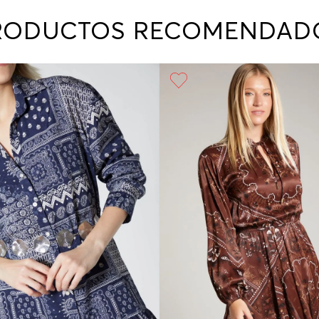
contact
te indi
RODUCTOS RECOMENDAD
program
acorda