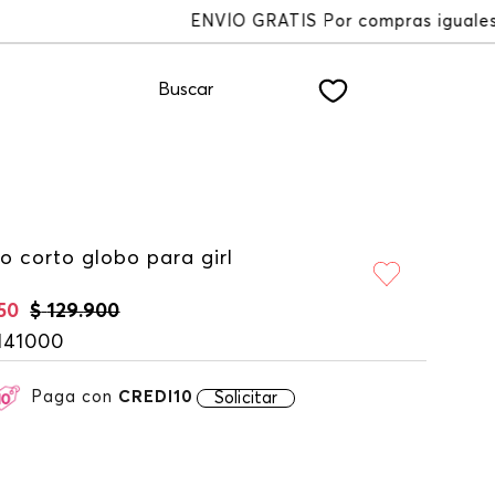
es a $200.000
Buscar
o corto globo para girl
50
$
129
.
900
141000
Paga con
CREDI10
Solicitar