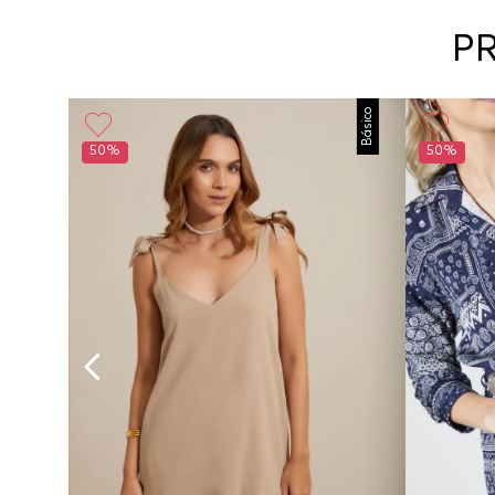
P
Básico
50%
50%