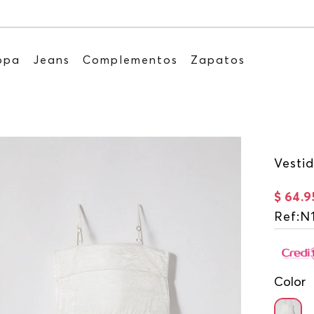
ENVÍO GRATIS Por compras iguales o superior
opa
Jeans
Complementos
Zapatos
Vestid
$
64
.
9
Ref
:
N
Color