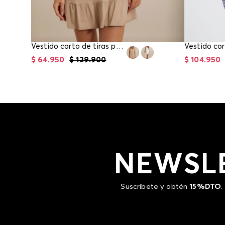
Vestido corto de tiras para mujer
$
64
.
950
$
129
.
900
$
104
.
950
NEWSL
Suscríbete y obtén
15%DTO
.