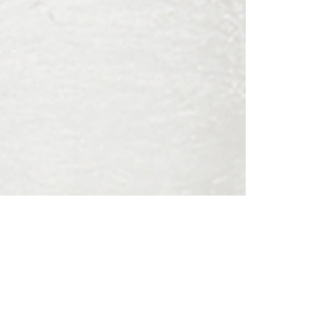
nuestr
Otros: 
En cual
tiendas
factura
luego 
N
(consul
nuestr
(15) dí
Devolu
utiliz
pedido 
embarg
adecua
se vea
transpo
del pr
llegas
product
asumido
Recuer