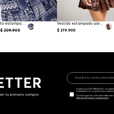
Vestido corto estampado para mujer
Vestido estampado para mujer
$
209
.
900
$
219
.
900
ETTER
Sí autorizo a STF GROUP S.A. el trat
finalidades de su política de tratam
 en tu primera compra
Certifico que he sido informado sobr
aquí los términos y condiciones)