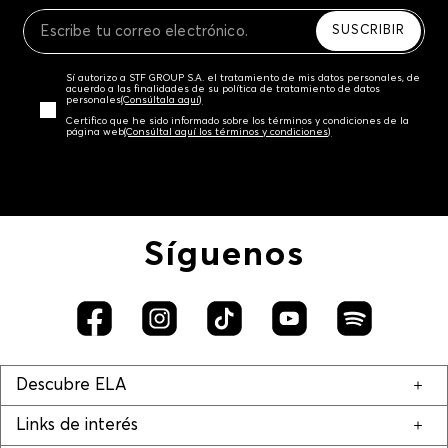
Recuerda que para el trámite del envío deberás
contactarte con un agente de servicio al cliente
SUSCRIBIR
quien te indicará los pasos a seguir y posteriormente
programará la recogida del producto en la dirección
Sí autorizo a STF GROUP S.A. el tratamiento de mis datos personales, de
acordada.
acuerdo a las finalidades de su política de tratamiento de datos
personales‎
(Consúltala aquí)
Certifico que he sido informado sobre los términos y condiciones de la
página web‎
(Consúltal aquí los términos y condiciones)
Síguenos
Descubre ELA
Links de interés