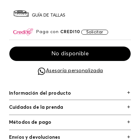
GUÍA DE TALLAS
Paga con
CREDI10
Solicitar
No disponible
Asesoría personalizada
Información del producto
Cuidados de la prenda
Métodos de pago
Tarjetas de crédito: Visa, Dinners, Master Card y
Envíos y devoluciones