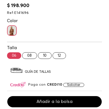
$
198
.
900
Ref
:
E141696
Color
Talla
06
08
10
12
GUÍA DE TALLAS
Paga con
CREDI10
Solicitar
Añadir a la bolsa