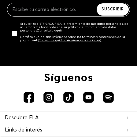
Recuerda que para el trámite del envío deberás
contactarte con un agente de servicio al cliente
SUSCRIBIR
quien te indicará los pasos a seguir y posteriormente
programará la recogida del producto en la dirección
Sí autorizo a STF GROUP S.A. el tratamiento de mis datos personales, de
acordada.
acuerdo a las finalidades de su política de tratamiento de datos
personales‎
(Consúltala aquí)
Certifico que he sido informado sobre los términos y condiciones de la
página web‎
(Consúltal aquí los términos y condiciones)
Síguenos
Descubre ELA
Links de interés