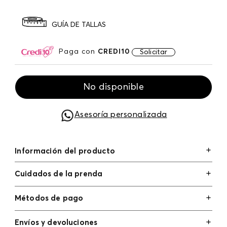
GUÍA DE TALLAS
Paga con
CREDI10
Solicitar
No disponible
Asesoría personalizada
Información del producto
Cuidados de la prenda
Métodos de pago
Tarjetas de crédito: Visa, Dinners, Master Card y
Envíos y devoluciones