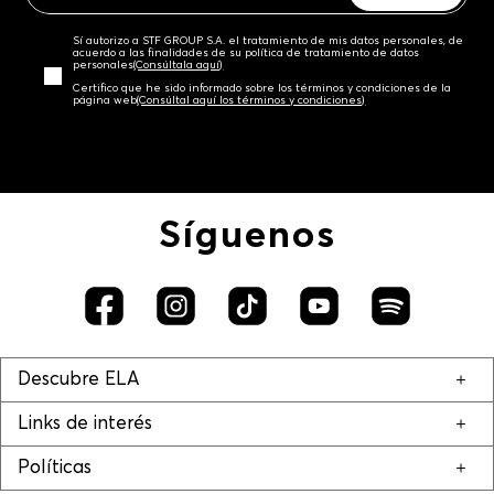
Sí autorizo a STF GROUP S.A. el tratamiento de mis datos personales, de
acuerdo a las finalidades de su política de tratamiento de datos
personales‎
(Consúltala aquí)
Certifico que he sido informado sobre los términos y condiciones de la
página web‎
(Consúltal aquí los términos y condiciones)
Síguenos
Descubre ELA
Links de interés
Políticas