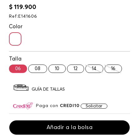
$
119
.
900
Ref
:
E141606
Color
Talla
06
08
10
12
14
16
GUÍA DE TALLAS
Paga con
CREDI10
Solicitar
Añadir a la bolsa