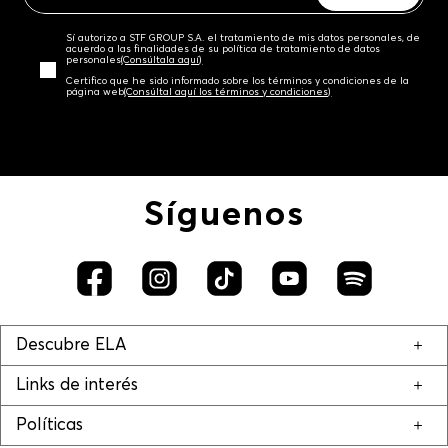
Sí autorizo a STF GROUP S.A. el tratamiento de mis datos personales, de
acuerdo a las finalidades de su política de tratamiento de datos
personales‎
(Consúltala aquí)
Certifico que he sido informado sobre los términos y condiciones de la
página web‎
(Consúltal aquí los términos y condiciones)
Síguenos
Descubre ELA
Links de interés
Políticas