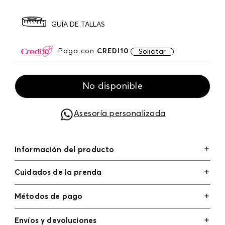
GUÍA DE TALLAS
Paga con
CREDI10
Solicitar
No disponible
Asesoría personalizada
Información del producto
Cuidados de la prenda
Métodos de pago
Tarjetas de crédito: Visa, Dinners, Master Card y
Envíos y devoluciones