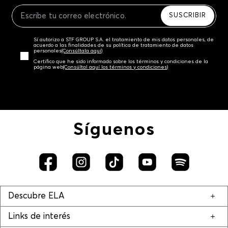
Recuerda que para el trámite del envío deberás
contactarte con un agente de servicio al cliente
SUSCRIBIR
quien te indicará los pasos a seguir y posteriormente
programará la recogida del producto en la dirección
Sí autorizo a STF GROUP S.A. el tratamiento de mis datos personales, de
acordada.
acuerdo a las finalidades de su política de tratamiento de datos
personales‎
(Consúltala aquí)
Certifico que he sido informado sobre los términos y condiciones de la
página web‎
(Consúltal aquí los términos y condiciones)
Síguenos
Descubre ELA
Links de interés