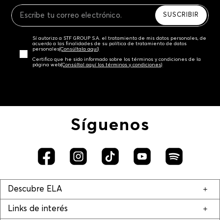
Recuerda que para el trámite del envío deberás
contactarte con un agente de servicio al cliente
SUSCRIBIR
quien te indicará los pasos a seguir y posteriormente
programará la recogida del producto en la dirección
Sí autorizo a STF GROUP S.A. el tratamiento de mis datos personales, de
acordada.
acuerdo a las finalidades de su política de tratamiento de datos
personales‎
(Consúltala aquí)
Certifico que he sido informado sobre los términos y condiciones de la
página web‎
(Consúltal aquí los términos y condiciones)
Síguenos
Descubre ELA
Links de interés