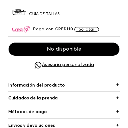
GUÍA DE TALLAS
Paga con
CREDI10
Solicitar
No disponible
Asesoría personalizada
Información del producto
Cuidados de la prenda
Métodos de pago
Tarjetas de crédito: Visa, Dinners, Master Card y
Envíos y devoluciones