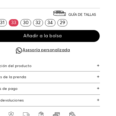
GUÍA DE TALLAS
31
33
30
32
34
29
Añadir a la bolsa
Asesoría personalizada
ción del producto
lcro detalles glitter en cordón
s de la prenda
s de pago
s de crédito: Visa, Dinners, Master Card y
 devoluciones
an Express.
os
: Si deseas hacer el cambio de alguno de
s débito: Maestro, Electron.