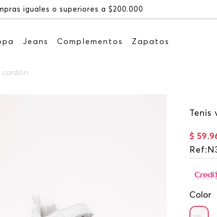
Recibe: 15
opa
Jeans
Complementos
Zapatos
n cordón
Tenis 
$
59
.
9
Ref
:
N
Color