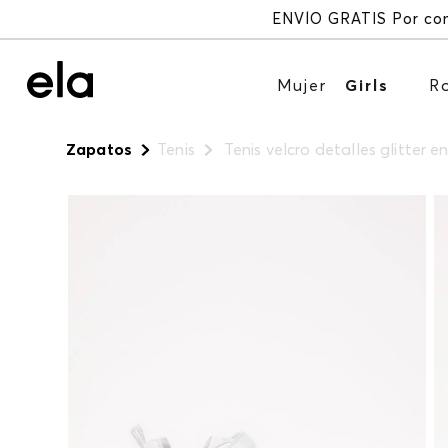
Mujer
Girls
R
Zapatos
Tenis
Tenis velcro detalles glitter e