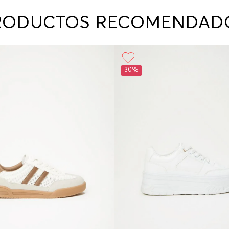
contact
te indi
RODUCTOS RECOMENDAD
program
acorda
30%