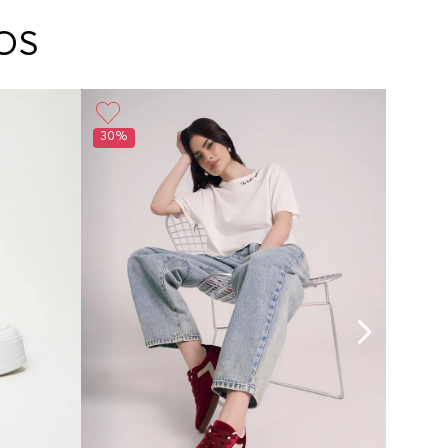
arte con un agente de servicio al cliente quien
cará los pasos a seguir y posteriormente
OS
ará la recogida del producto en la dirección
da.
30%
30%