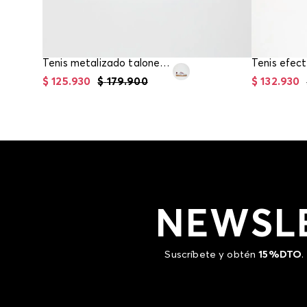
Tenis metalizado talonera en velvet
Tenis efect
$
125
.
930
$
179
.
900
$
132
.
930
NEWSL
Suscríbete y obtén
15%DTO
.