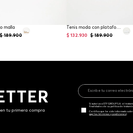
o malla
Tenis moda con plataforma
$
189
.
900
$
132
.
930
$
189
.
900
ETTER
Sí autorizo a STF GROUP S.A. el trat
finalidades de su política de tratam
 en tu primera compra
Certifico que he sido informado sobr
aquí los términos y condiciones)