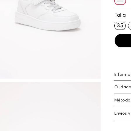
Talla
35
Informa
Tenis ve
Cuidado
Método
Tarjeta
Envíos y
Americ
Cambi
Tarjeta