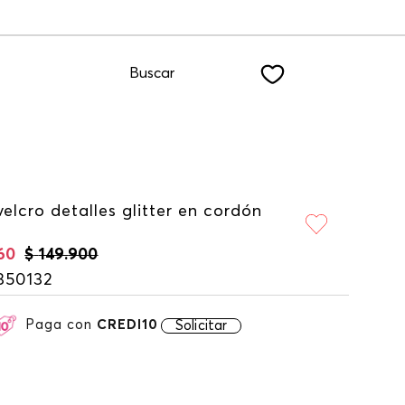
%OFF suscribiéndote a nuestro NEWSLETTER
Buscar
velcro detalles glitter en cordón
60
$
149
.
900
350132
Paga con
CREDI10
Solicitar