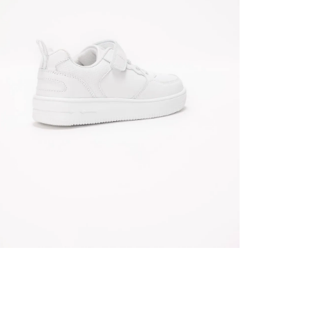
nuestr
Otros: 
En cual
tiendas
factura
luego 
(consul
nuestr
(15) dí
Devolu
utiliz
pedido 
embarg
adecua
se vea
transpo
del pr
llegas
product
asumido
Recuer