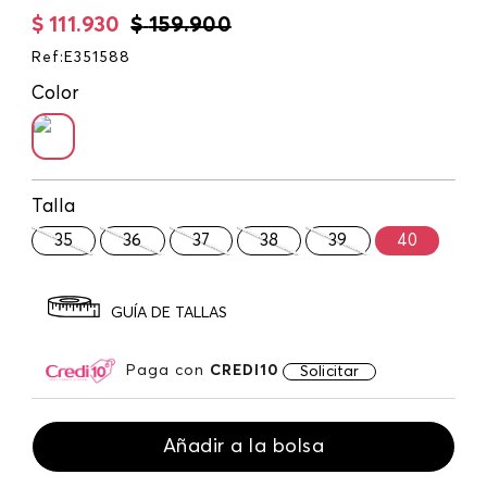
$
111
.
930
$
159
.
900
Ref
:
E351588
Color
Talla
35
36
37
38
39
40
GUÍA DE TALLAS
Paga con
CREDI10
Solicitar
Añadir a la bolsa