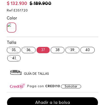
$
132
.
930
$
189
.
900
Ref
:
E351720
Color
Talla
35
36
37
38
39
40
41
GUÍA DE TALLAS
Paga con
CREDI10
Solicitar
Añadir a la bolsa