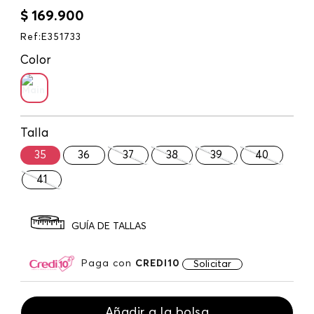
$
169
.
900
Ref
:
E351733
Color
Talla
35
36
37
38
39
40
41
GUÍA DE TALLAS
Paga con
CREDI10
Solicitar
Añadir a la bolsa