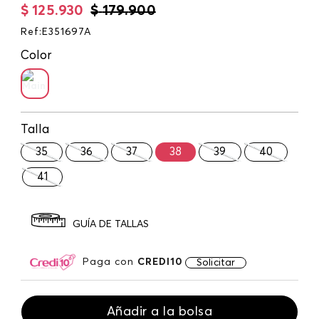
$
125
.
930
$
179
.
900
Ref
:
E351697A
Color
Talla
35
36
37
38
39
40
41
GUÍA DE TALLAS
Paga con
CREDI10
Solicitar
Añadir a la bolsa