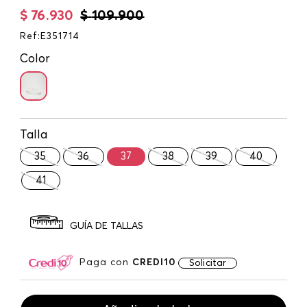
$
76
.
930
$
109
.
900
Ref
:
E351714
Color
Talla
35
36
37
38
39
40
41
GUÍA DE TALLAS
Paga con
CREDI10
Solicitar