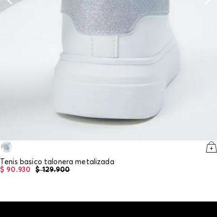
Tenis basico talonera metalizada
$
90
.
930
$
129
.
900