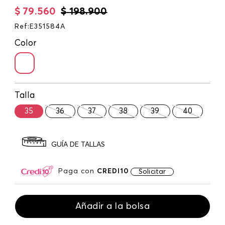
$
79
.
560
$
198
.
900
Ref
:
E351584A
Color
Talla
35
36
37
38
39
40
GUÍA DE TALLAS
Paga con
CREDI10
Solicitar
Añadir a la bolsa