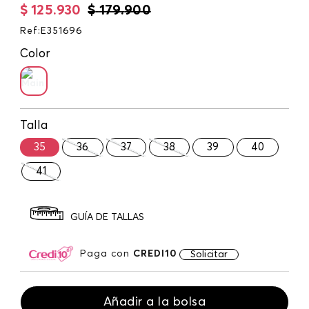
$
125
.
930
$
179
.
900
Ref
:
E351696
Color
Talla
35
36
37
38
39
40
41
GUÍA DE TALLAS
Paga con
CREDI10
Solicitar
Añadir a la bolsa