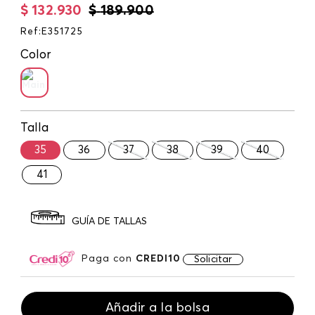
$
132
.
930
$
189
.
900
Ref
:
E351725
Color
Talla
35
36
37
38
39
40
41
GUÍA DE TALLAS
Paga con
CREDI10
Solicitar
Añadir a la bolsa