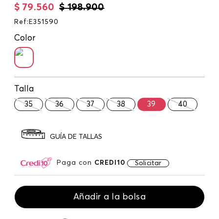
$
79
.
560
$
198
.
900
Ref
:
E351590
Color
Talla
35
36
37
38
39
40
GUÍA DE TALLAS
Paga con
CREDI10
Solicitar
Añadir a la bolsa