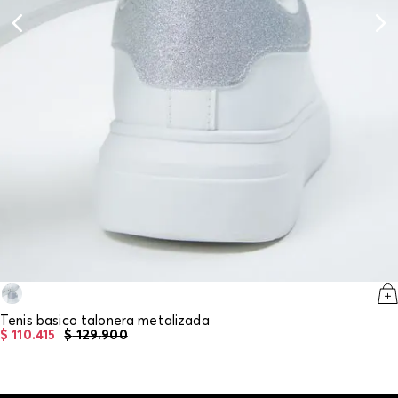
Tenis basico talonera metalizada
$
110
.
415
$
129
.
900