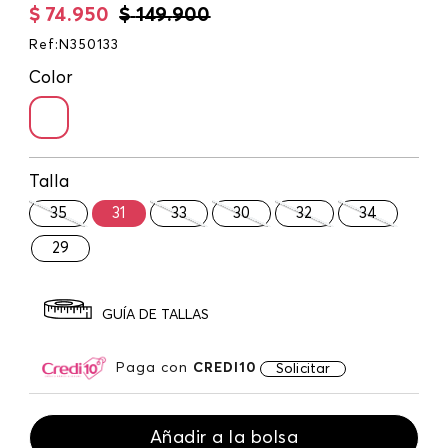
$
74
.
950
$
149
.
900
Ref
:
N350133
Color
Talla
35
31
33
30
32
34
29
GUÍA DE TALLAS
Paga con
CREDI10
Solicitar
Añadir a la bolsa