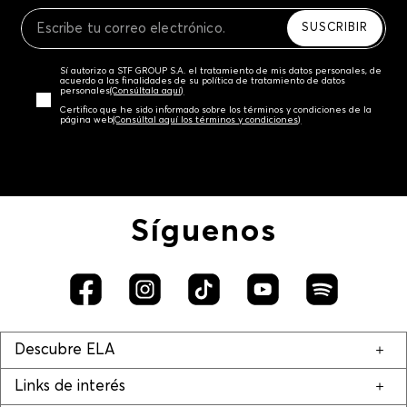
Recuerda que para el trámite del envío deberás
contactarte con un agente de servicio al cliente
SUSCRIBIR
quien te indicará los pasos a seguir y posteriormente
programará la recogida del producto en la dirección
Sí autorizo a STF GROUP S.A. el tratamiento de mis datos personales, de
acordada.
acuerdo a las finalidades de su política de tratamiento de datos
personales‎
(Consúltala aquí)
Certifico que he sido informado sobre los términos y condiciones de la
página web‎
(Consúltal aquí los términos y condiciones)
Síguenos
Descubre ELA
Links de interés