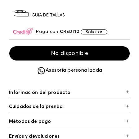
GUÍA DE TALLAS
Paga con
CREDI10
Solicitar
No disponible
Asesoría personalizada
Información del producto
Cuidados de la prenda
Métodos de pago
Tarjetas de crédito: Visa, Dinners, Master Card y
Envíos y devoluciones