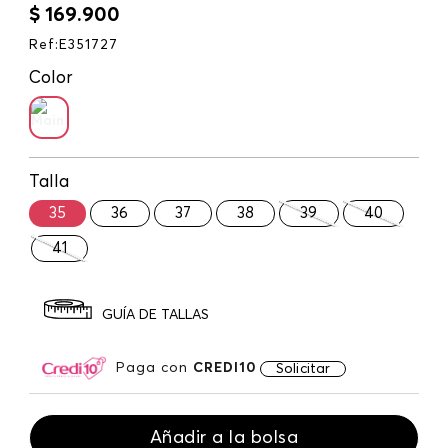
$
169
.
900
Ref
:
E351727
Color
Talla
35
36
37
38
39
40
41
GUÍA DE TALLAS
Paga con
CREDI10
Solicitar
Añadir a la bolsa