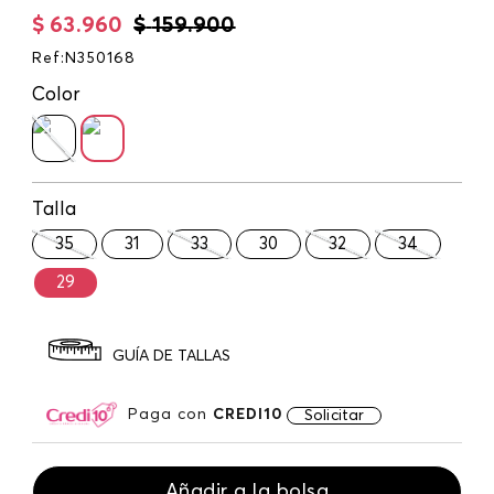
$
63
.
960
$
159
.
900
Ref
:
N350168
Color
Talla
35
31
33
30
32
34
29
GUÍA DE TALLAS
Paga con
CREDI10
Solicitar
Añadir a la bolsa