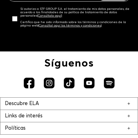
Sí autorizo a STF GROUP S.A. el tratamiento de mis datos personales, de
acuerdo a las finalidades de su política de tratamiento de datos
personales‎
(Consúltala aquí)
Certifico que he sido informado sobre los términos y condiciones de la
página web‎
(Consúltal aquí los términos y condiciones)
Síguenos
Descubre ELA
Links de interés
Políticas