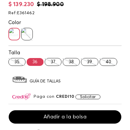
$
139
.
230
$
198
.
900
Ref
:
E361462
Color
Talla
35
36
37
38
39
40
GUÍA DE TALLAS
Paga con
CREDI10
Solicitar
Añadir a la bolsa