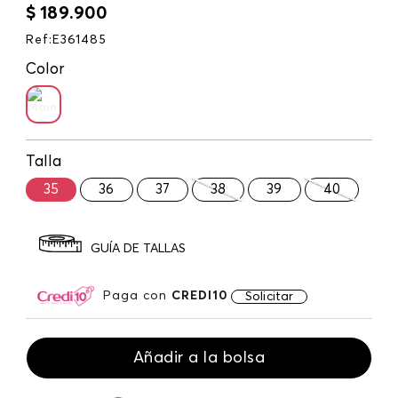
$
189
.
900
Ref
:
E361485
Color
Talla
35
36
37
38
39
40
GUÍA DE TALLAS
Paga con
CREDI10
Solicitar
Añadir a la bolsa