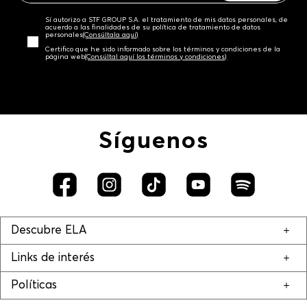
Sí autorizo a STF GROUP S.A. el tratamiento de mis datos personales, de
acuerdo a las finalidades de su política de tratamiento de datos
personales‎
(Consúltala aquí)
Certifico que he sido informado sobre los términos y condiciones de la
página web‎
(Consúltal aquí los términos y condiciones)
Síguenos
Descubre ELA
Links de interés
Políticas