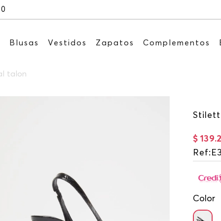
Recibe: 15%OFF suscribiéndote a nues
s
Blusas
Vestidos
Zapatos
Complementos
al talon
Stilet
$
139
.
Ref
:
E
Color