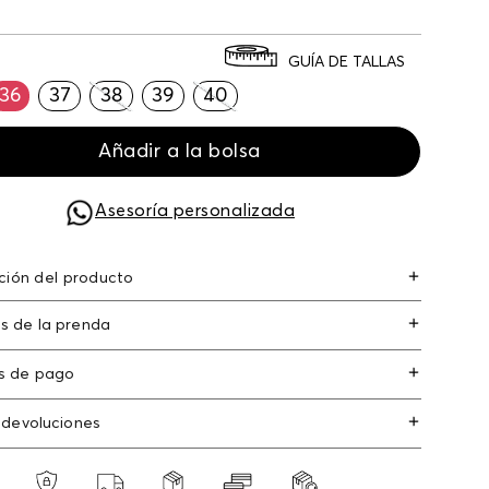
GUÍA DE TALLAS
36
37
38
39
40
Añadir a la bolsa
Asesoría personalizada
ción del producto
 croco tira al talon stiletto croco tira en el talon
s de la prenda
s de pago
s de crédito: Visa, Dinners, Master Card y
 devoluciones
an Express.
os
: Si deseas hacer el cambio de alguno de
s débito: Maestro, Electron.