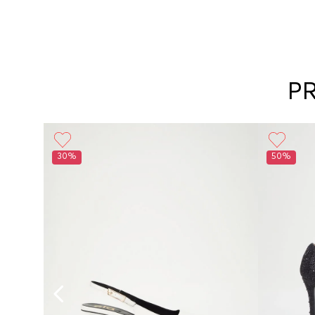
P
30%
50%