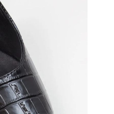
nuestr
Otros: 
En cual
tiendas
factura
luego 
(consul
nuestr
(15) dí
Devolu
utiliz
pedido 
embarg
adecua
se vea
transpo
del pr
llegas
product
asumido
Recuer