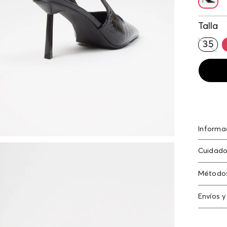
Talla
35
Informa
Stiletto
Cuidado
Método
Tarjeta
Envíos y
Americ
Cambi
Tarjeta