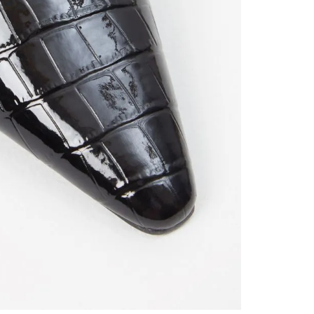
contact
te indi
program
acorda