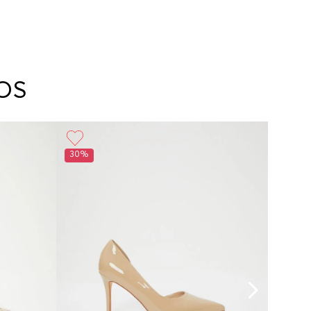
OS
30%
30%