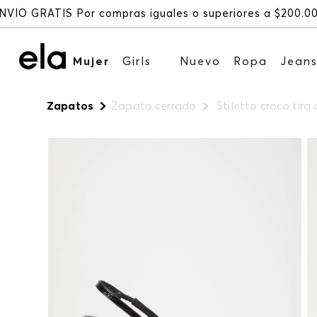
Mujer
Girls
Nuevo
Ropa
Jean
Zapatos
Zapato cerrado
Stiletto croco tira 