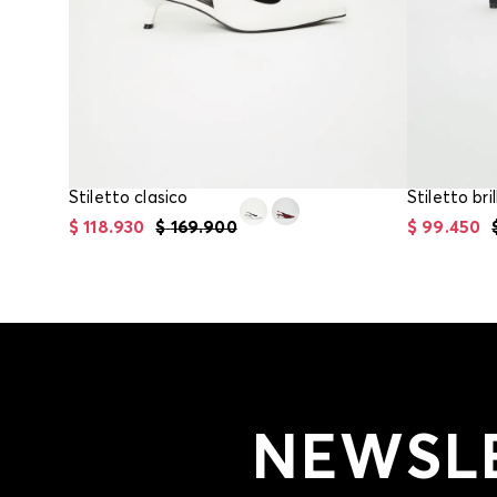
Stiletto clasico
Stiletto bril
$
118
.
930
$
169
.
900
$
99
.
450
NEWSL