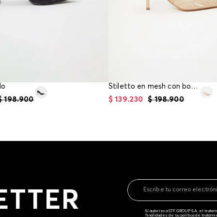
lo
Stiletto en mesh con bordado y perlas
$
198
.
900
$
139
.
230
$
198
.
900
ETTER
Sí autorizo a STF GROUP S.A. el trat
finalidades de su política de tratam