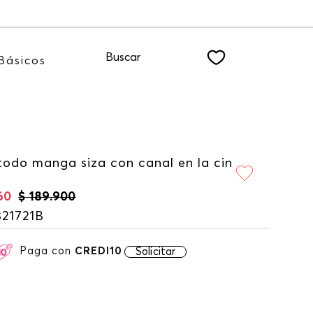
dote a nuestro NEWSLETTER
Buscar
Básicos
todo manga siza con canal en la cin
60
$
189
.
900
321721B
Paga con
CREDI10
Solicitar