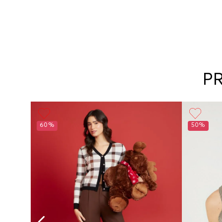
P
60%
50%