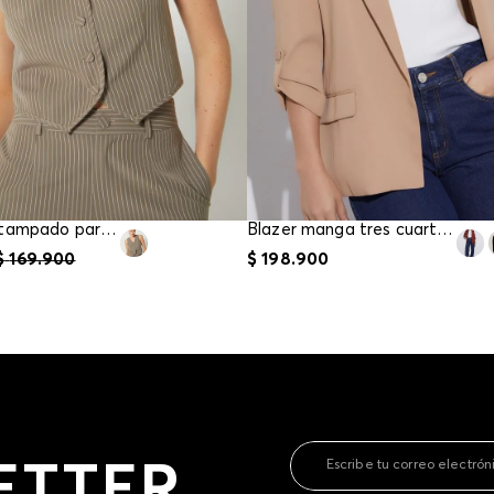
contact
te indi
program
acorda
Chaleco estampado para mujer
Blazer manga tres cuartos para mujer
$
169
.
900
$
198
.
900
ETTER