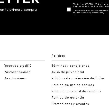
Sí autorizo a STF GROUP S.A. el trat
finalidades de su política de tratam
 en tu primera compra
Certifico que he sido informado sobr
aquí los términos y condiciones)
Políticas
Recaudo credi10
Términos y condiciones
Rastrear pedido
Aviso de privacidad
Devoluciones
Políticas de protección de datos
Política de uso de cookies
Política comercial de cambios
Política de garantía
Promociones y eventos