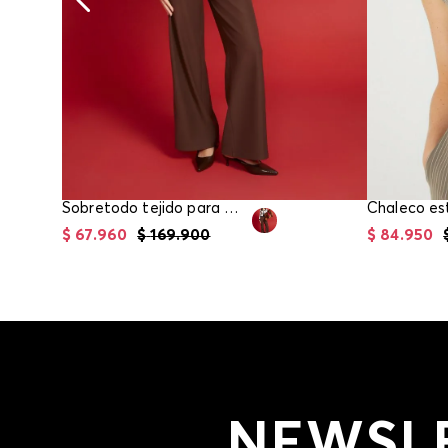
Sobretodo tejido para mujer
$
67
.
960
$
169
.
900
$
84
.
950
NEWSL