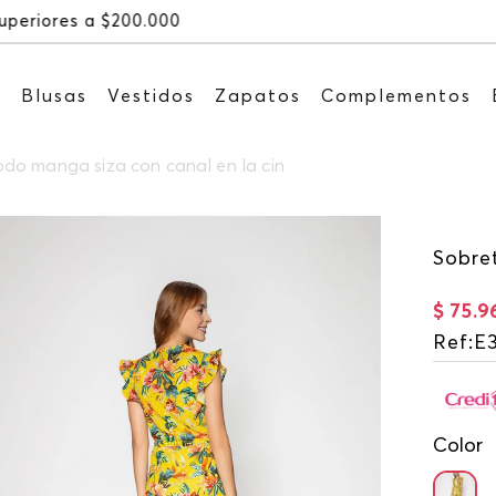
Recibe: 15%OFF suscribién
s
Blusas
Vestidos
Zapatos
Complementos
do manga siza con canal en la cin
Sobre
$
75
.
9
Ref
:
E
Color