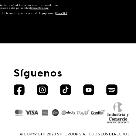
amiento de mis datos personales, de acuerdo a las
iento de datos personales‎
(Consúltala aquí)
e los términos y condiciones de la página web‎
(Consúltal
Síguenos
© COPYRIGHT 2020 STF GROUP S.A. TODOS LOS DERECHOS