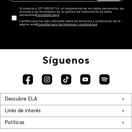
Sí autorizo a STF GROUP S.A. el tratamiento de mis datos personales, de
acuerdo a las finalidades de su política de tratamiento de datos
personales‎
(Consúltala aquí)
Certifico que he sido informado sobre los términos y condiciones de la
página web‎
(Consúltal aquí los términos y condiciones)
Síguenos
Descubre ELA
Links de interés
Políticas