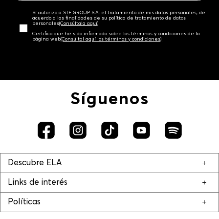
Sí autorizo a STF GROUP S.A. el tratamiento de mis datos personales, de
acuerdo a las finalidades de su política de tratamiento de datos
personales‎
(Consúltala aquí)
Certifico que he sido informado sobre los términos y condiciones de la
página web‎
(Consúltal aquí los términos y condiciones)
Síguenos
Descubre ELA
Links de interés
Políticas