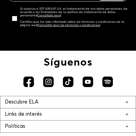
Sí autorizo a STF GROUP S.A. el tratamiento de mis datos personales, de
acuerdo a las finalidades de su política de tratamiento de datos
personales‎
(Consúltala aquí)
Certifico que he sido informado sobre los términos y condiciones de la
página web‎
(Consúltal aquí los términos y condiciones)
Síguenos
Descubre ELA
Links de interés
Políticas