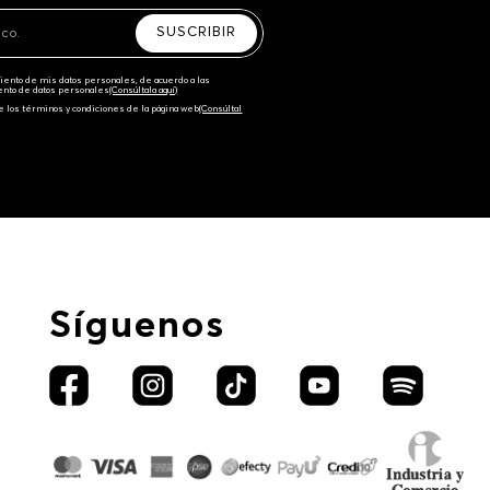
SUSCRIBIR
amiento de mis datos personales, de acuerdo a las
iento de datos personales‎
(Consúltala aquí)
e los términos y condiciones de la página web‎
(Consúltal
Síguenos