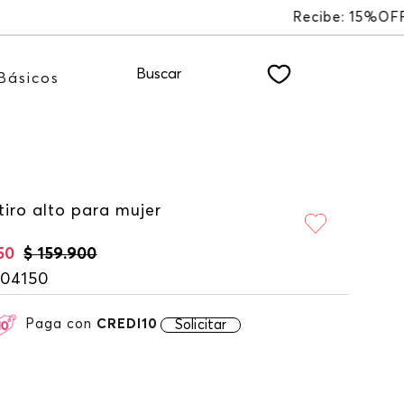
ER
Buscar
Básicos
tiro alto para mujer
50
$
159
.
900
104150
Paga con
CREDI10
Solicitar