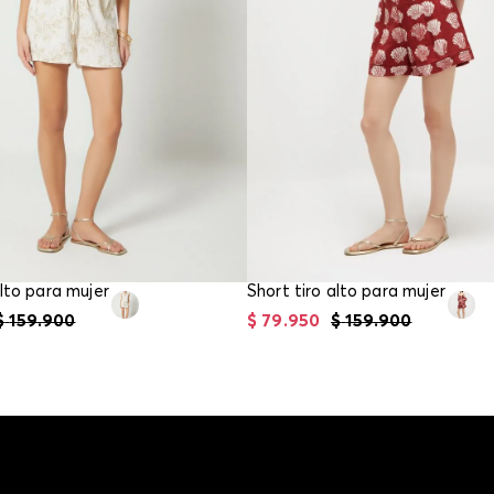
alto para mujer
Short tiro alto para mujer
$
159
.
900
$
79
.
950
$
159
.
900