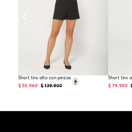
Short tiro alto con pinzas
Short tiro 
$
55
.
960
$
139
.
900
$
79
.
950