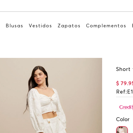
Recibe: 15%OFF suscribiéndote a nuestro NEWSLETT
s
Blusas
Vestidos
Zapatos
Complementos
Short 
$
79
.
9
Ref
:
E
Color