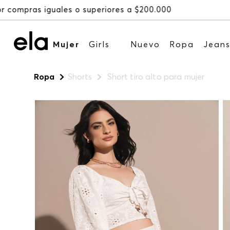
Mujer
Girls
Nuevo
Ropa
Jean
Ropa
Shorts
Short tiro alto para mujer