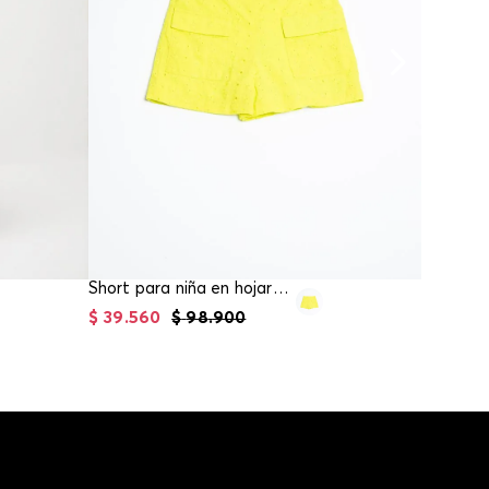
Short para niña en hojarota
Short pa
$
39
.
560
$
98
.
900
$
111
.
93