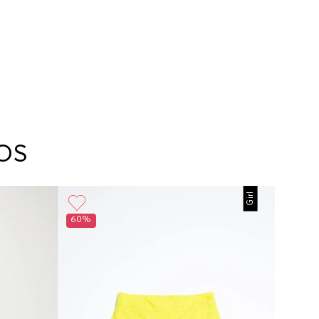
OS
Girl
60%
30%