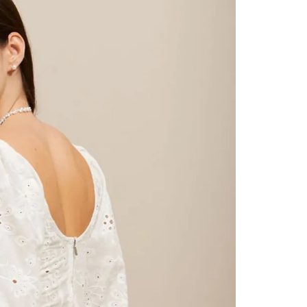
contact
te indi
program
acorda