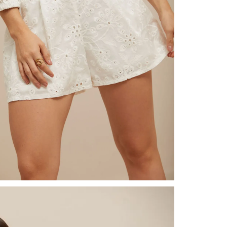
nuestr
Otros: 
En cual
tiendas
factura
luego 
(consul
nuestr
N
(15) dí
Devolu
utiliz
pedido 
embarg
adecua
se vea
transpo
del pr
llegas
product
asumido
Recuer