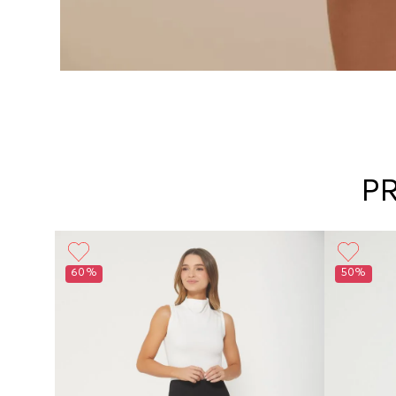
P
Básico
60%
50%