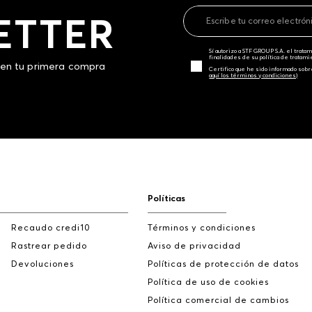
ETTER
Sí autorizo a STF GROUP S.A. el trat
finalidades de su política de tratam
 en tu primera compra
Certifico que he sido informado sobr
aquí los términos y condiciones)
Políticas
Recaudo credi10
Términos y condiciones
Rastrear pedido
Aviso de privacidad
Devoluciones
Políticas de protección de datos
Política de uso de cookies
Política comercial de cambios