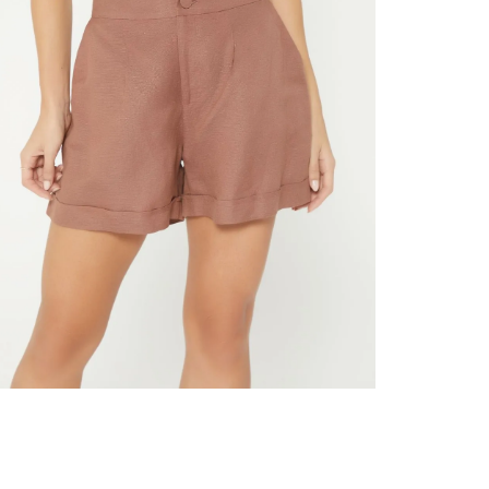
nuestr
Otros: 
En cual
tiendas
factura
luego 
(consul
nuestr
N
(15) dí
Devolu
utiliz
pedido 
embarg
adecua
se vea
transpo
del pr
llegas
product
asumido
Recuer