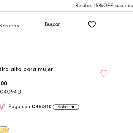
LETTER
Buscar
Básicos
tiro alto para mujer
900
104094D
Paga con
CREDI10
Solicitar