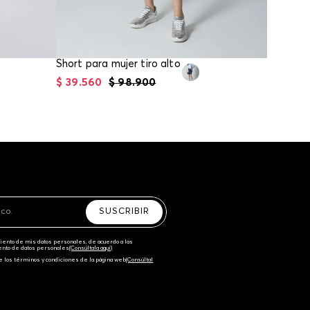
Short para mujer tiro alto
$
39
.
560
$
98
.
900
$
55
.
96
SUSCRIBIR
amiento de mis datos personales, de acuerdo a las
iento de datos personales‎
(Consúltala aquí)
e los términos y condiciones de la página web‎
(Consúltal