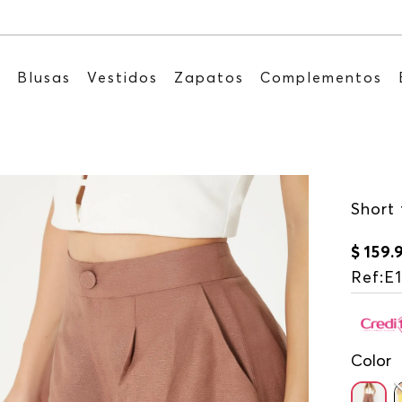
Recibe: 15%OFF suscribiéndote a nuestro NEWS
s
Blusas
Vestidos
Zapatos
Complementos
Short 
$
159
.
Ref
:
E
Color