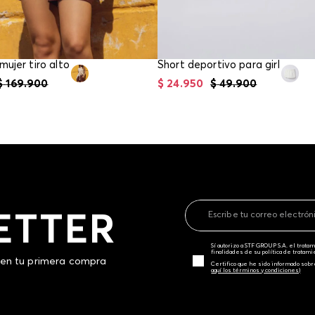
mujer tiro alto
Short deportivo para girl
$
169
.
900
$
24
.
950
$
49
.
900
ETTER
Sí autorizo a STF GROUP S.A. el trat
finalidades de su política de tratam
 en tu primera compra
Certifico que he sido informado sobr
aquí los términos y condiciones)