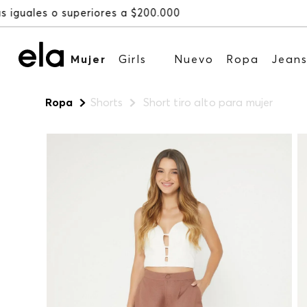
Mujer
Girls
Nuevo
Ropa
Jean
Ropa
Shorts
Short tiro alto para mujer