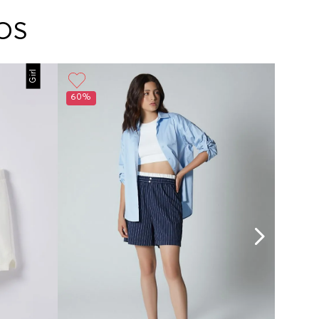
arte con un agente de servicio al cliente quien
cará los pasos a seguir y posteriormente
OS
ará la recogida del producto en la dirección
da.
Girl
60%
60%