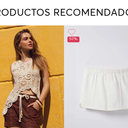
contact
te indi
RODUCTOS RECOMENDAD
program
acorda
50%