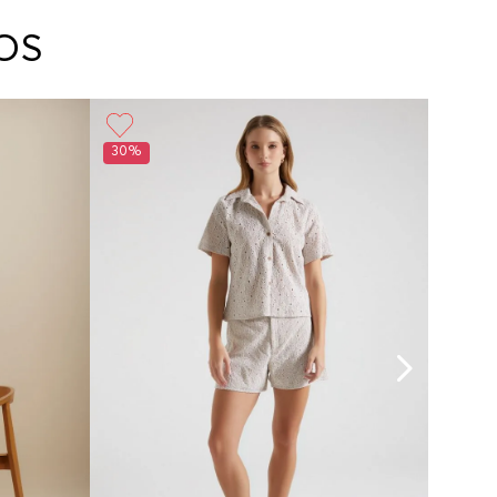
arte con un agente de servicio al cliente quien
cará los pasos a seguir y posteriormente
OS
ará la recogida del producto en la dirección
da.
30%
30%