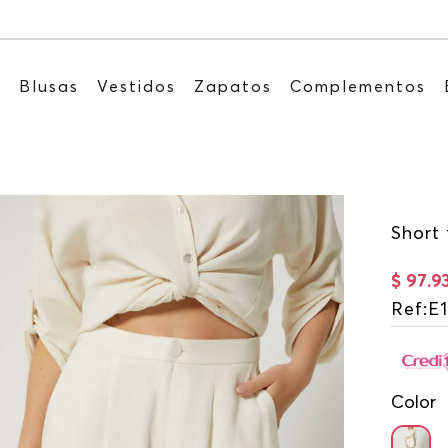
Recibe: 15%OFF suscribiéndote a nuestro NEWS
s
Blusas
Vestidos
Zapatos
Complementos
Short 
$
97
.
9
Ref
:
E
Color