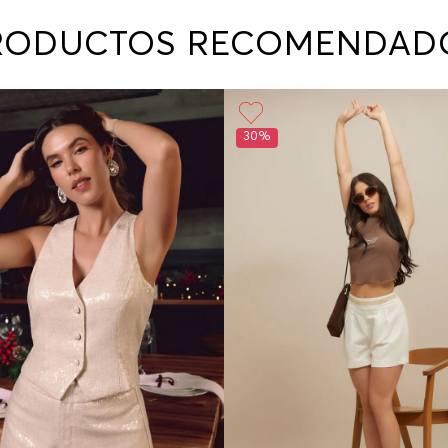
contact
te indi
RODUCTOS RECOMENDAD
program
acorda
30%