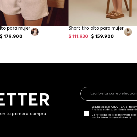
alto para mujer
Short tiro alto para mujer
$
179
.
900
$
111
.
930
$
159
.
900
ETTER
Sí autorizo a STF GROUP S.A. el trat
finalidades de su política de tratam
 en tu primera compra
Certifico que he sido informado sobr
aquí los términos y condiciones)