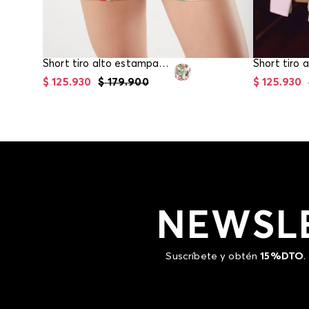
Short tiro alto estampado para mujer
Short tiro 
$
125
.
930
$
179
.
900
$
125
.
930
NEWSL
Suscríbete y obtén
15%DTO
.