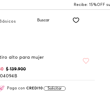
LETTER
Buscar
Básicos
tiro alto para mujer
30
$
139
.
900
104094B
Paga con
CREDI10
Solicitar