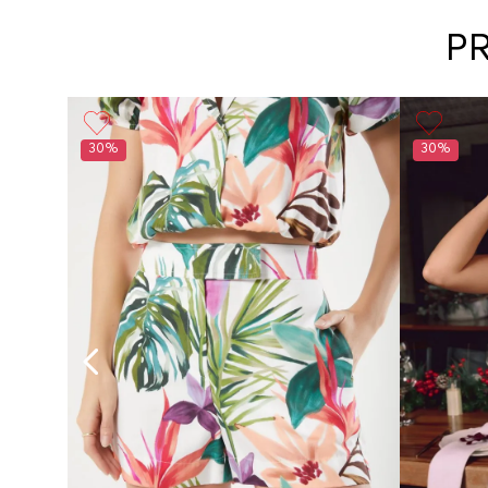
P
Básico
30%
30%