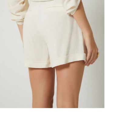
nuestr
Otros: 
En cual
tiendas
factura
luego 
(consul
nuestr
N
(15) dí
Devolu
utiliz
pedido 
embarg
adecua
se vea
transpo
del pr
llegas
product
asumido
Recuer