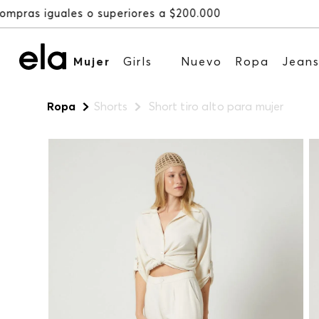
Mujer
Girls
Nuevo
Ropa
Jean
Ropa
Shorts
Short tiro alto para mujer