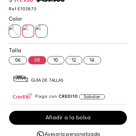
$
111
.
930
$
159
.
900
Ref
:
E103870
Color
Talla
06
08
10
12
14
GUÍA DE TALLAS
Paga con
CREDI10
Solicitar
Añadir a la bolsa
Asesoría personalizada