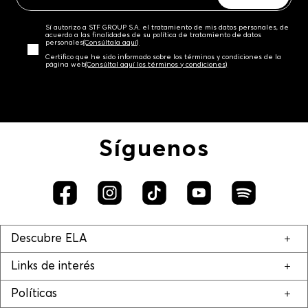
Sí autorizo a STF GROUP S.A. el tratamiento de mis datos personales, de
acuerdo a las finalidades de su política de tratamiento de datos
personales‎
(Consúltala aquí)
Certifico que he sido informado sobre los términos y condiciones de la
página web‎
(Consúltal aquí los términos y condiciones)
Síguenos
Descubre ELA
Links de interés
Políticas