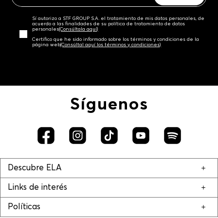
Sí autorizo a STF GROUP S.A. el tratamiento de mis datos personales, de
acuerdo a las finalidades de su política de tratamiento de datos
personales‎
(Consúltala aquí)
Certifico que he sido informado sobre los términos y condiciones de la
página web‎
(Consúltal aquí los términos y condiciones)
Síguenos
Descubre ELA
Links de interés
Políticas