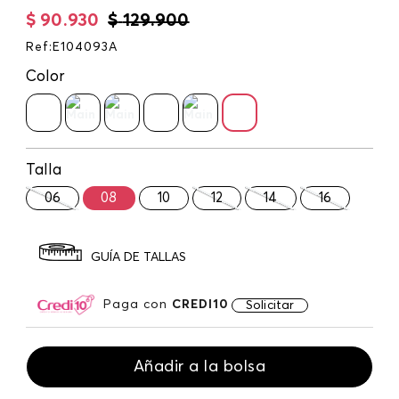
$
90
.
930
$
129
.
900
Ref
:
E104093A
Color
Talla
06
08
10
12
14
16
GUÍA DE TALLAS
Paga con
CREDI10
Solicitar
Añadir a la bolsa